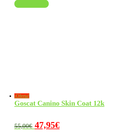
Añadir al carrito
¡Oferta!
Goscat Canino Skin Coat 12k
El
El
47,95
€
55,00
€