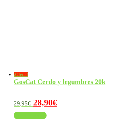
era:
es:
65,95€.
58,95€.
¡Oferta!
GosCat Cerdo y legumbres 20k
El
El
28,90
€
29,95
€
precio
precio
Añadir al carrito
original
actual