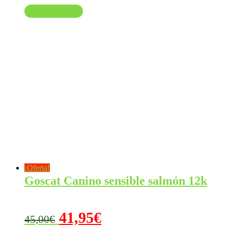
Añadir al carrito
¡Oferta!
Goscat Canino sensible salmón 12k
El
El
41,95
€
45,00
€