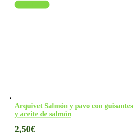
precio
precio
Añadir al carrito
original
actual
era:
es:
55,00€.
47,95€.
Arquivet Salmón y pavo con guisantes
y aceite de salmón
2,50
€