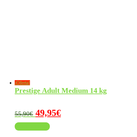
¡Oferta!
Prestige Adult Medium 14 kg
El
El
49,95
€
55,90
€
precio
precio
Añadir al carrito
original
actual