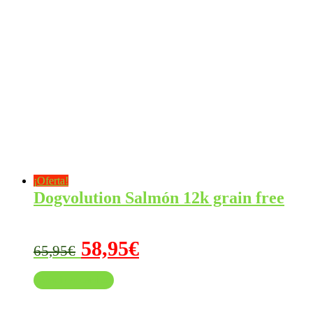
¡Oferta!
Dogvolution Salmón 12k grain free
El
El
58,95
€
65,95
€
precio
precio
Añadir al carrito
original
actual