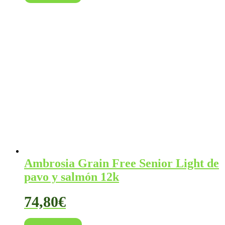
original
actual
era:
es:
49,00€.
46,50€.
Ambrosia Grain Free Senior Light de
pavo y salmón 12k
74,80
€
Añadir al carrito