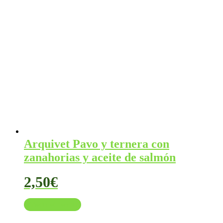
era:
es:
29,95€.
28,90€.
Arquivet Pavo y ternera con
zanahorias y aceite de salmón
2,50
€
Añadir al carrito