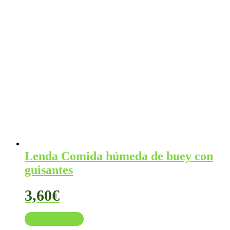
era:
es:
39,99€.
38,95€.
Lenda Comida húmeda de buey con
guisantes
3,60
€
Añadir al carrito