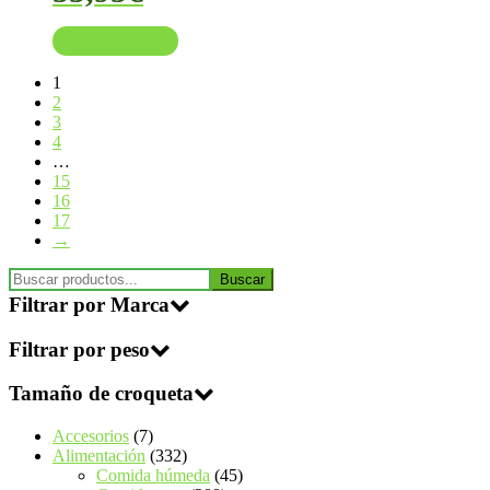
Añadir al carrito
1
2
3
4
…
15
16
17
→
Buscar
Buscar
Filtrar por Marca
Filtrar por peso
Tamaño de croqueta
7
Accesorios
7
productos
332
Alimentación
332
productos
45
Comida húmeda
45