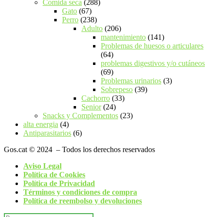
288
productos
Comida seca
288
67
productos
Gato
67
productos
238
Perro
238
productos
206
Adulto
206
productos
141
mantenimiento
141
productos
Problemas de huesos o articulares
64
64
productos
problemas digestivos y/o cutáneos
69
69
productos
3
Problemas urinarios
3
39
productos
Sobrepeso
39
33
productos
Cachorro
33
24
productos
Senior
24
productos
23
Snacks y Complementos
23
4
productos
alta energia
4
productos
6
Antiparasitarios
6
productos
Gos.cat © 2024
– Todos los derechos reservados
Aviso Legal
Política de Cookies
Política de Privacidad
Términos y condiciones de compra
Política de
reembolso y devoluciones
Buscar