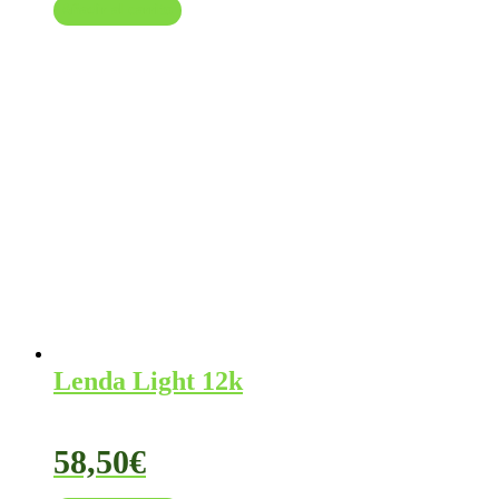
Añadir al carrito
original
actual
era:
es:
60,50€.
57,00€.
Lenda Light 12k
58,50
€