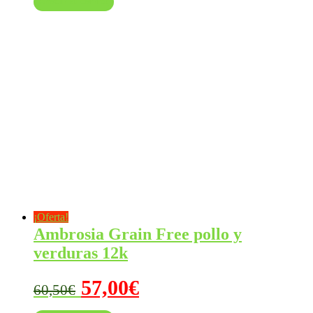
Añadir al carrito
¡Oferta!
Ambrosia Grain Free pollo y
verduras 12k
El
El
57,00
€
60,50
€
precio
precio