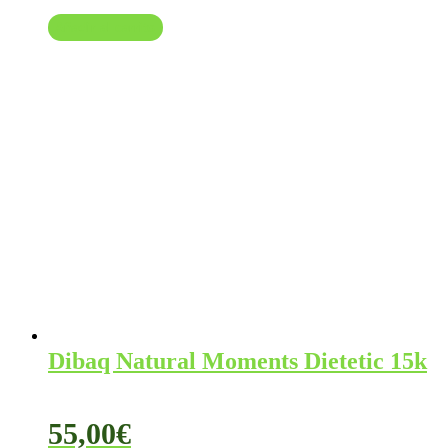
precio
precio
Añadir al carrito
original
actual
era:
es:
53,95€.
48,95€.
Dibaq Natural Moments Dietetic 15k
55,00
€