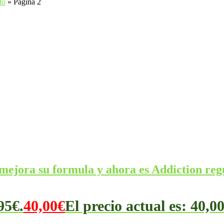
to
»
Página 2
ra su formula y ahora es Addiction regu
95€.
40,00
€
El precio actual es: 40,00