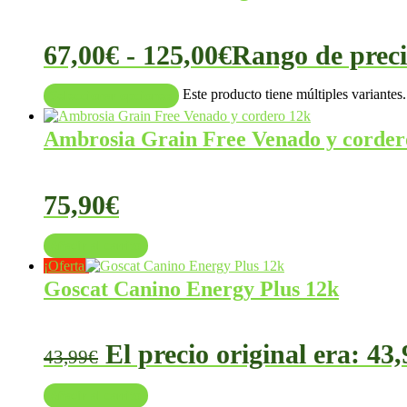
67,00
€
-
125,00
€
Rango de preci
Este producto tiene múltiples variantes
Seleccionar opciones
Ambrosia Grain Free Venado y corder
75,90
€
Añadir al carrito
¡Oferta!
Goscat Canino Energy Plus 12k
El precio original era: 43,
43,99
€
Añadir al carrito