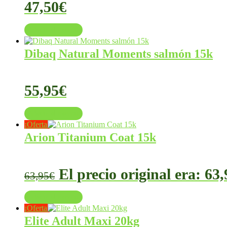
47,50
€
Añadir al carrito
Dibaq Natural Moments salmón 15k
55,95
€
Añadir al carrito
¡Oferta!
Arion Titanium Coat 15k
El precio original era: 63,
63,95
€
Añadir al carrito
¡Oferta!
Elite Adult Maxi 20kg