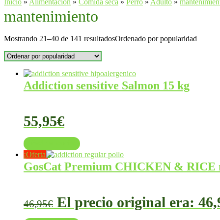
Inicio
»
Alimentación
»
Comida seca
»
Perro
»
Adulto
»
mantenimien
mantenimiento
Mostrando 21–40 de 141 resultados
Ordenado por popularidad
Addiction sensitive Salmon 15 kg
55,95
€
Añadir al carrito
¡Oferta!
GosCat Premium CHICKEN & RICE mejo
El precio original era: 46,
46,95
€