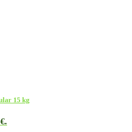
lar 15 kg
€.