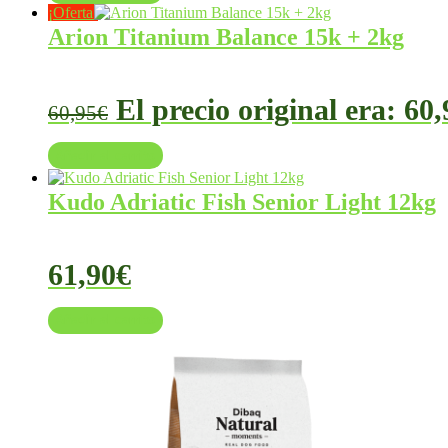
¡Oferta!
Arion Titanium Balance 15k + 2kg
El precio original era: 60,
60,95
€
Añadir al carrito
Kudo Adriatic Fish Senior Light 12kg
61,90
€
Añadir al carrito