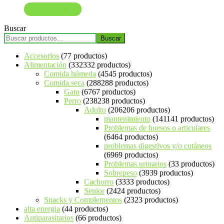
Añadir al carrito
Buscar
Buscar
Accesorios
7
7 productos
Alimentación
332
332 productos
Comida húmeda
45
45 productos
Comida seca
288
288 productos
Gato
67
67 productos
Perro
238
238 productos
Adulto
206
206 productos
mantenimiento
141
141 productos
Problemas de huesos o articulares
64
64 productos
problemas digestivos y/o cutáneos
69
69 productos
Problemas urinarios
3
3 productos
Sobrepeso
39
39 productos
Cachorro
33
33 productos
Senior
24
24 productos
Snacks y Complementos
23
23 productos
alta energia
4
4 productos
Antiparasitarios
6
6 productos