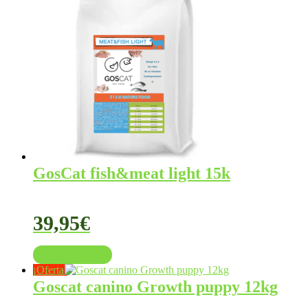
GosCat fish&meat light 15k
39,95
€
Añadir al carrito
¡Oferta!
Goscat canino Growth puppy 12kg