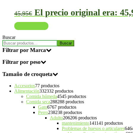
El precio original era: 45,
45,95
€
Añadir al carrito
Buscar
Buscar
Filtrar por Marca
Filtrar por peso
Tamaño de croqueta
Accesorios
7
7 productos
Alimentación
332
332 productos
Comida húmeda
45
45 productos
Comida seca
288
288 productos
Gato
67
67 productos
Perro
238
238 productos
Adulto
206
206 productos
mantenimiento
141
141 productos
Problemas de huesos o articulares
64
6