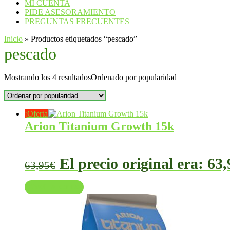
MI CUENTA
PIDE ASESORAMIENTO
PREGUNTAS FRECUENTES
Inicio
»
Productos etiquetados “pescado”
pescado
Mostrando los 4 resultados
Ordenado por popularidad
¡Oferta!
Arion Titanium Growth 15k
El precio original era: 63,
63,95
€
Añadir al carrito