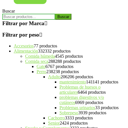
Buscar
Buscar
Filtrar por Marca
Filtrar por peso
Accesorios
7
7 productos
Alimentación
332
332 productos
Comida húmeda
45
45 productos
Comida seca
288
288 productos
Gato
67
67 productos
Perro
238
238 productos
Adulto
206
206 productos
mantenimiento
141
141 productos
Problemas de huesos o
articulares
64
64 productos
problemas digestivos y/o
cutáneos
69
69 productos
Problemas urinarios
3
3 productos
Sobrepeso
39
39 productos
Cachorro
33
33 productos
Senior
24
24 productos