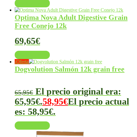
Añadir al carrito
Optima Nova Adult Digestive Grain
Free Conejo 12k
69,65
€
Añadir al carrito
¡Oferta!
Dogvolution Salmón 12k grain free
El precio original era:
65,95
€
65,95€.
58,95
€
El precio actual
es: 58,95€.
Añadir al carrito