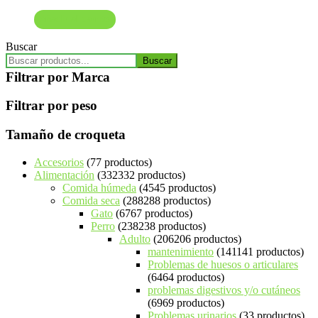
Añadir al carrito
Buscar
Buscar
Filtrar por Marca
Filtrar por peso
Tamaño de croqueta
Accesorios
7
7 productos
Alimentación
332
332 productos
Comida húmeda
45
45 productos
Comida seca
288
288 productos
Gato
67
67 productos
Perro
238
238 productos
Adulto
206
206 productos
mantenimiento
141
141 productos
Problemas de huesos o articulares
64
64 productos
problemas digestivos y/o cutáneos
69
69 productos
Problemas urinarios
3
3 productos