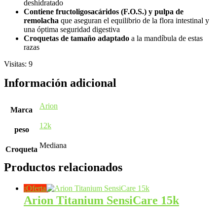
deshidratado
Contiene fructoligosac
á
ridos (F.O.S.) y pulpa de
remolacha
que aseguran el equilibrio de la flora intestinal y
una óptima seguridad digestiva
Croquetas de tama
ñ
o adaptado
a la mandíbula de estas
razas
Visitas: 9
Información adicional
Arion
Marca
12k
peso
Mediana
Croqueta
Productos relacionados
¡Oferta!
Arion Titanium SensiCare 15k