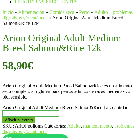
PREGUNTAS FRECUENTES
Inicio
»
Alimentación
»
Comida seca
»
Perro
»
Adulto
»
problemas
digestivos y/o cutáneos
»
Arion Original Adult Medium Breed
Salmon&Rice 12k
Arion Original Adult Medium
Breed Salmon&Rice 12k
58,90
€
Arion Original Adult Medium Breed Salmon&Rice es un alimento
seco completo sin gluten para perros adultos de razas medianas con
piel sensible.
Arion Original Adult Medium Breed Salmon&Rice 12k cantidad
Añadir al carrito
SKU:
AriOPpolloms
Categorías:
Adulto
,
mantenimiento
,
problemas
digestivos y/o cutáneos